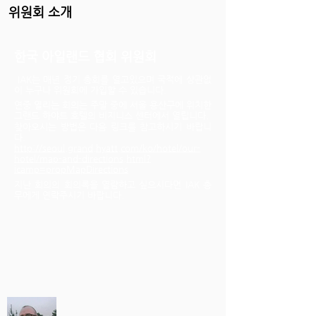
위원회 소개
한국 아일랜드 협회 위원회
IAK는 매년 정기 총회를 열고있으며 국적에 상관없
이 누구나 위원회에 가입할 수 있습니다.
연중 열리는 회의는 주말 중에 서울 용산구에 위치한
그랜드 하야트 호텔의 비지니스 센터에서 열립니다.
찾아오시는 방법은 다음 링크를 참고하시기 바랍니
다.
http://seoul.grand.hyatt.com/ko/hotel/our-
hotel/map-and-directions.html?
icamp=propMapDirections
지난 회의의 회의록을 열람하고 싶으시다면 IAK 총
무에게 연락주시기 바랍니다.