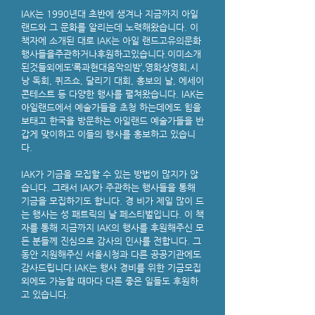
IAK는 1990년대 초반에 생겨나 지금까지 아일
랜드와 그 문화를 알리는데 노력해왔습니다. 이
책자에 소개된 대로 IAK는 아일 랜드고유의문화
행사들을주관하거나후원하고있습니다.이미소개
된것들외에도‘록과현대음악의밤’,영화상영회,시
낭 독회, 퀴즈쇼, 달리기 대회, 홍보의 날, 에세이
콘테스트 등 다양한 행사를 펼쳐왔습니다. IAK는
아일랜드에서 예술가들을 초청 하는데에도 힘을
보태고 한국을 방문하는 아일랜드 예술가들을 반
갑게 맞이하고 이들의 행사를 홍보하고 있습니
다.
IAK가 기금을 모집할 수 있는 방법이 많지가 않
습니다. 그래서 IAK가 주관하는 행사들을 통해
기금을 모집하기도 합니다. 경 비가 제일 많이 드
는 행사는 성 패트릭의 날 페스티벌입니다. 이 책
자를 통해 지금까지 IAK의 행사를 후원해주신 모
든 분들께 진심으로 감사의 인사를 전합니다. 그
동안 지원해주신 서울시청과 다른 공공기관에도
감사드립니다.IAK는 행사 경비를 위한 기금모집
외에도 가능할 때마다 다른 좋은 일들도 후원하
고 있습니다.